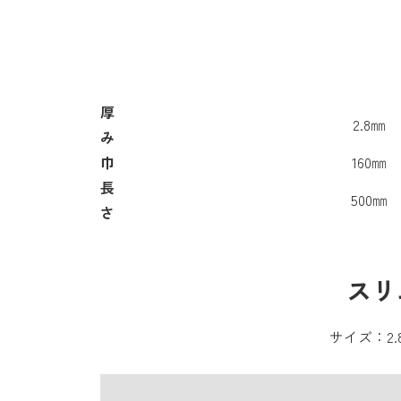
厚
2.8㎜
み
巾
160㎜
長
500㎜
さ
スリ
サイズ：2.8