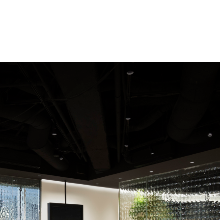
いて
ホテル
施工要領
事務所案内
壁・天井材
よくあるご質問