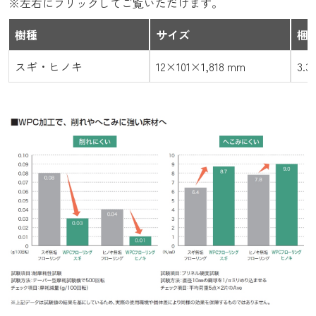
※左右にフリックしてご覧いただけます。
樹種
サイズ
梱
スギ・ヒノキ
12×101×1,818 mm
3.