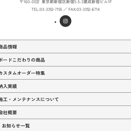
〒160-0022
東京都新宿区新宿5-5-3
建成新宿ビル1F
TEL:
03-3352-7155
／
FAX:03-3352-6714
商品情報
ボードこだわりの商品
カスタムオーダー特集
納入実績
施工・メンテナンスについて
会社概要
お知らせ一覧