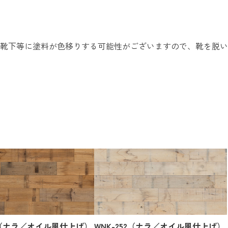
靴下等に塗料が色移りする可能性がございますので、靴を脱い
51（ナラ／オイル風仕上げ）
WNK-252（ナラ／オイル風仕上げ）