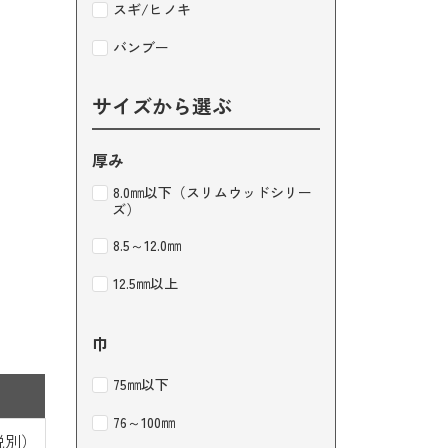
スギ/ヒノキ
バンブー
サイズから選ぶ
厚み
8.0㎜以下（スリムウッドシリー
ズ）
8.5～12.0㎜
12.5㎜以上
巾
75㎜以下
76～100㎜
（税別）