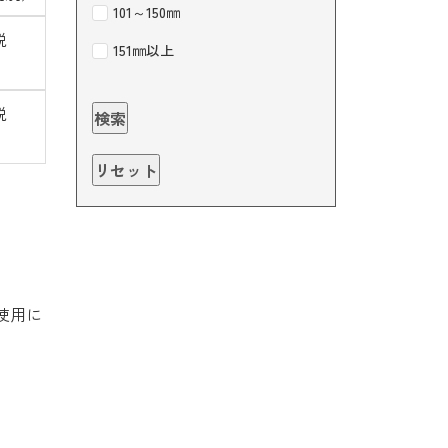
101～150㎜
税
151㎜以上
税
使用に