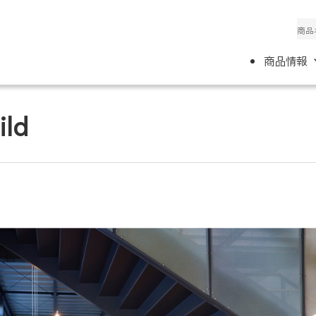
商品情報
ld
て
ホテル
施工要領
事務所案内