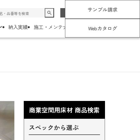
サンプル請求
JP
EN
コラム
お知らせ
納入実績
施工・メンテナンスについて
会社概要
Webカタログ
商業空間用床材 商品検索
スペックから選ぶ
オフィス空間
メンテナンス
主な取引先様