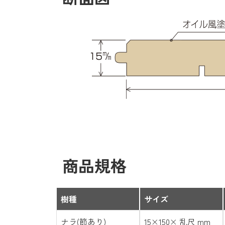
商品規格
樹種
サイズ
ナラ(節あり)
15×150× 乱尺 mm