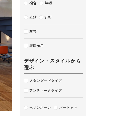
複合
無垢
直貼
釘打
遮音
床暖房用
デザイン・スタイルから
選ぶ
薄型フローリング
ボードこだわりの商品
スタンダードタイプ
アンティークタイプ
ヘリンボーン
パーケット