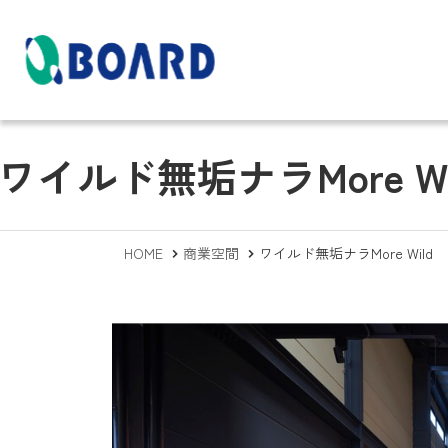
商品情報
施工・メンテナン
会社概要
ワイルド無垢ナラMore Wi
スについて
HOME
商業空間
ワイルド無垢ナラMore Wild
商業空間
天然木の特性につい
ボードとは？