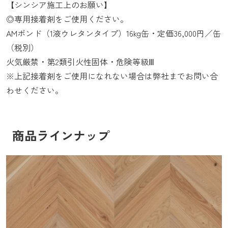
【シンシア施工上のお願い】
◎専用接着剤をご使用ください。
AMボンド（1液ウレタンタイプ）16kg缶・定価36,000円／缶
（税別）
火気厳禁・第2類引火性固体・危険等級Ⅲ
※上記接着剤をご使用になれない場合は弊社までお問い合
わせください。
商品ラインナップ