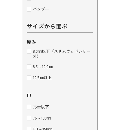
バンブー
サイズから選ぶ
厚み
8.0㎜以下（スリムウッドシリー
ズ）
8.5～12.0㎜
12.5㎜以上
巾
75㎜以下
76～100㎜
101～150㎜