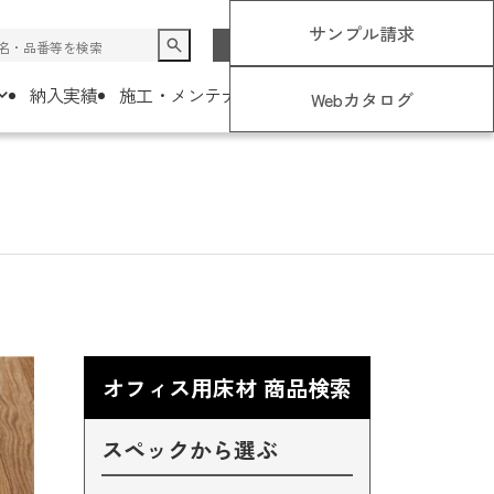
サンプル請求
JP
EN
コラム
お知らせ
納入実績
施工・メンテナンスについて
会社概要
Webカタログ
オフィス用床材 商品検索
スペックから選ぶ
オフィス空間
メンテナンス
主な取引先様