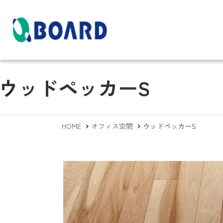
商品情報
施工・メンテナン
会社概要
ウッドペッカーS
スについて
HOME
オフィス空間
ウッドペッカーS
商業空間
天然木の特性につい
ボードとは？