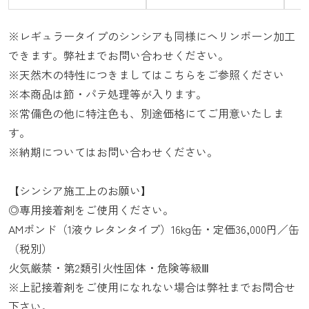
※レギュラータイプのシンシアも同様にヘリンボーン加工
できます。弊社までお問い合わせください。
※天然木の特性につきましては
こちら
をご参照ください
※本商品は節・パテ処理等が入ります。
※常備色の他に特注色も、別途価格にてご用意いたしま
す。
※納期についてはお問い合わせください。
【シンシア施工上のお願い】
◎専用接着剤をご使用ください。
AMボンド（1液ウレタンタイプ）16kg缶・定価36,000円／缶
（税別）
火気厳禁・第2類引火性固体・危険等級Ⅲ
※上記接着剤をご使用になれない場合は弊社までお問合せ
下さい。