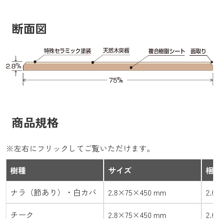
断面図
商品規格
※左右にフリックしてご覧いただけます。
樹種
サイズ
梱
ナラ（節あり）・白カバ
2.8×75×450 mm
2.
チーク
2.8×75×450 mm
2.