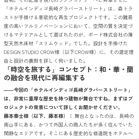
「ホテルインディゴ長崎グラバーストリート」は、森トラ
ストが手掛ける意欲的な再生プロジェクトです。この難易
度の高いフルリノベーションにおいて、空間の質を決定づ
けるマテリアルとして選ばれたのが、ボード株式会社の薄
型天然木床材「スリムウッド」でした。設計を手掛けた
DESIGN STUDIO CROW様（以下CROW様）に、その選定理
由と設計の裏側を詳しく伺いました。
「時空を旅する」コンセプト：和・華・蘭
の融合を現代に再編集する
――今回の「ホテルインディゴ長崎グラバーストリート」
は、非常に重厚な歴史を持つ建物が舞台ですね。まずはプ
ロジェクトの背景について詳しくお聞かせください。
藤本泰士様（以下、藤本様）：
舞台となったのは、長崎の
南山手にある、かつて外国人の商人たちが多く住んでいた
閑静なエリアです。そこにある歴史的な修道院をホテルへ