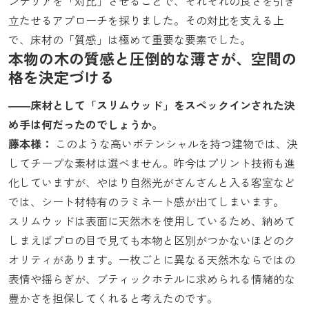
ンテリアを「対比」させることで、それぞれの良さを引き
立たせるアプローチを採りました。その対比を支える上
で、床材の「質感」は極めて重要な要素でした。
本物の木の質感と圧倒的な薄さが、空間の
格を決定づける
――床材として「スリムウッド」をスペックインされた決
め手は何だったのでしょうか。
藤本様：
このような高いポテンシャルを持つ建物では、決
してチープな素材は選べません。昨今はプリント技術も進
化していますが、やはり自然光がさんさんと入る客室など
では、シート材特有のラミネート感が出てしまいます。
スリムウッドは表面に天然木を使用しているため、納めて
しまえばプロの目で見ても本物と区別がつかないほどのク
オリティがあります。一枚ごとに異なる天然木ならではの
表情や揺らぎが、ブティックホテルに求められる情緒的な
豊かさを担保してくれると考えたのです。